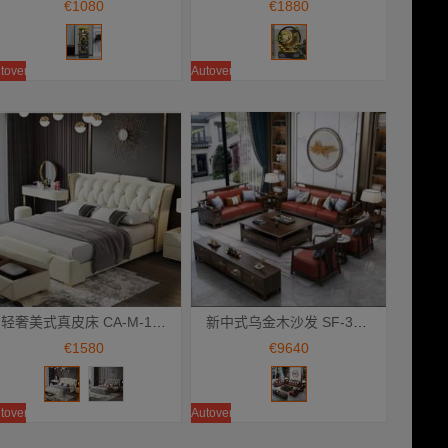
€1080
€1880
toventa
Autoventa
轻奢美式真皮床 CA-M-10 主卧双人床 储物床 气压款/框架款
新中式乌金木沙发 SF-35 燕麦色头层牛皮坐垫 沙发套组1+2+3
Añadir a la cesta
Añadir a la cesta
€1580
€9640
toventa
Autoventa