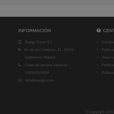
INFORMACIÓN
CENT
Euyigo Ecom S.L
Condic
Av. de las Canteras, 21, 28341
Polític
Valdemoro, Madrid
Aviso L
Línea de servicio nacional :
Polític
+34912513684
Polític
info@euyigo.com
© Copyright 2022