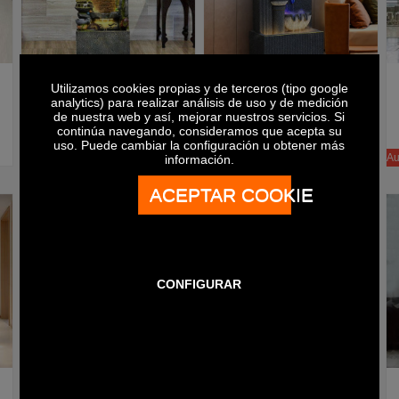
假山流水装饰水幕墙 DC-70 山水归隐招财
假山流水景观装饰摆件 DC-157 吉祥富贵 鱼缸款
Añadir a la cesta
Añadir a la cesta
Utilizamos cookies propias y de terceros (tipo google
€980
€1180
analytics) para realizar análisis de uso y de medición
de nuestra web y así, mejorar nuestros servicios. Si
continúa navegando, consideramos que acepta su
uso. Puede cambiar la configuración u obtener más
Autoventa
Autoventa
Au
información.
ACEPTAR COOKIE
CONFIGURAR
假山流水景观装饰摆件 DC-87 福禄双全
假山流水景观装饰摆件 DC-86 细水长流
Añadir a la cesta
Añadir a la cesta