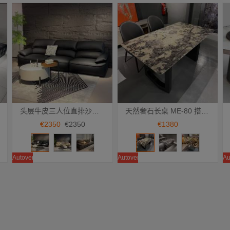
头层牛皮三人位直排沙发 SF-60
天然奢石长桌 ME-80 搭配D型扁款镜面桌脚 ME-71 /ME-73 / ME-74 餐桌 桌子
Añadir a la cesta
Añadir a la cesta
€2350
€2350
€1380
Autoventa
Autoventa
Au