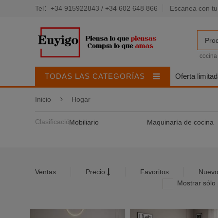
Tel：+34 915922843 / +34 602 648 866
Escanea con tu
Pro
cocina
TODAS LAS CATEGORÍAS
Oferta limita
Inicio
Hogar
Clasificación
Mobiliario
Maquinaría de cocina
Almohadas y fundas
Otros textiles del hoga
Ventas
Precio
Favoritos
Nuevo
Mostrar sólo 