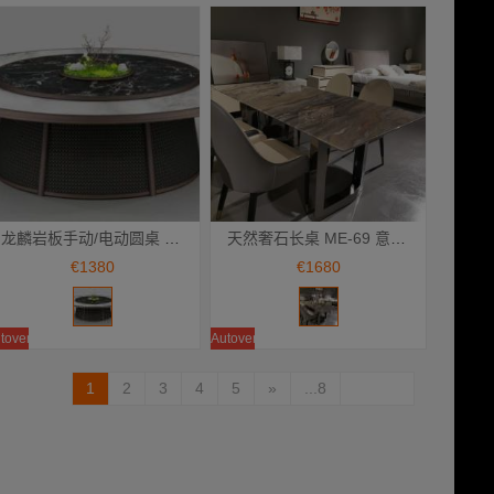
龙麟岩板手动/电动圆桌 ME-147 手动 1.8M 电动 2M / 2.2M / 2.4M餐桌 桌子
天然奢石长桌 ME-69 意大利威尼斯棕搭配D型扁款镜面桌脚 餐桌 桌子
Añadir a la cesta
Añadir a la cesta
€1380
€1680
toventa
Autoventa
1
2
3
4
5
»
...8