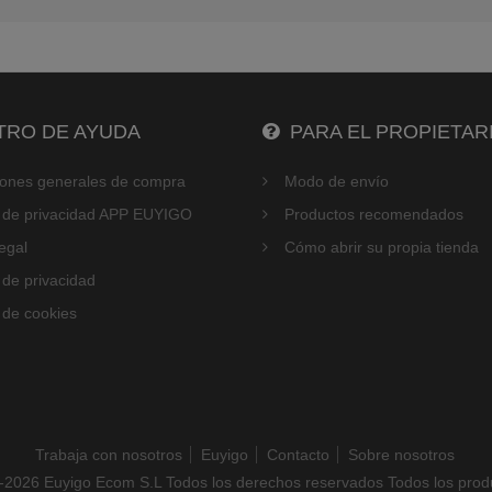
RO DE AYUDA
PARA EL PROPIETAR
iones generales de compra
Modo de envío
a de privacidad APP EUYIGO
Productos recomendados
egal
Cómo abrir su propia tienda
a de privacidad
a de cookies
Trabaja con nosotros
Euyigo
Contacto
Sobre nosotros
-2026 Euyigo Ecom S.L Todos los derechos reservados Todos los produ