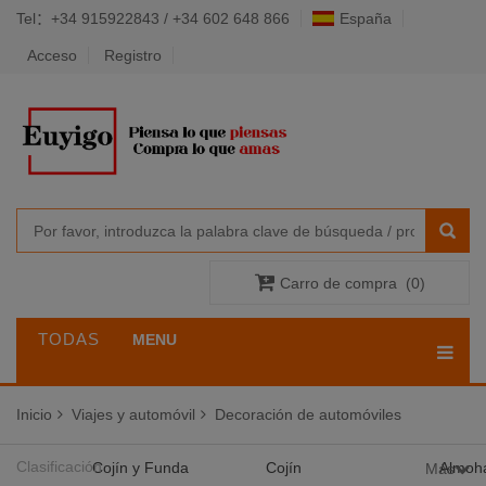
Tel：+34 915922843 / +34 602 648 866
España
Acceso
Registro
Carro de compra
(
0
)
TODAS
MENU
LAS
Inicio
Viajes y automóvil
Decoración de automóviles
CATEGORÍAS
Clasificación
Cojín y Funda
Cojín
Almoh
Más