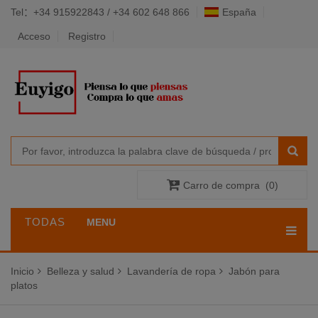
Tel：+34 915922843 / +34 602 648 866
España
Acceso
Registro
Carro de compra
(
0
)
TODAS
MENU
LAS
Inicio
Belleza y salud
Lavandería de ropa
Jabón para
CATEGORÍAS
platos