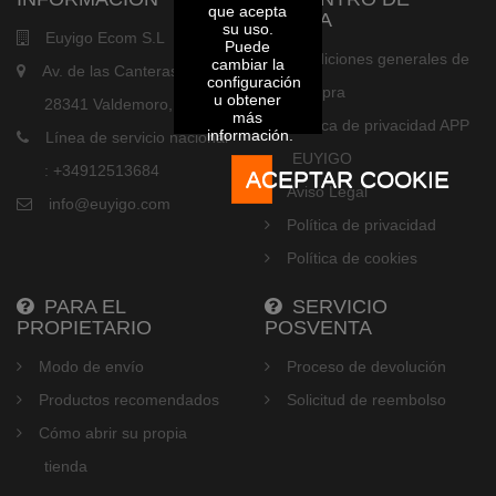
que acepta
AYUDA
su uso.
Euyigo Ecom S.L
Puede
Condiciones generales de
cambiar la
Av. de las Canteras, 21,
configuración
compra
u obtener
28341 Valdemoro, Madrid
más
Política de privacidad APP
información.
Línea de servicio nacional
EUYIGO
: +34912513684
ACEPTAR COOKIE
Aviso Legal
info@euyigo.com
Política de privacidad
Política de cookies
PARA EL
SERVICIO
PROPIETARIO
POSVENTA
Modo de envío
Proceso de devolución
Productos recomendados
Solicitud de reembolso
Cómo abrir su propia
tienda