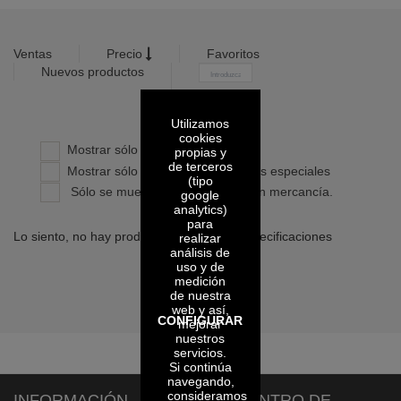
Ventas
Precio
Favoritos
Nuevos productos
-
Utilizamos
Confirmar
cookies
Mostrar sólo productos propios
propias y
de terceros
Mostrar sólo productos con precios especiales
(tipo
Sólo se muestran los artículos con mercancía.
google
analytics)
para
Lo siento, no hay productos con dichas especificaciones
realizar
análisis de
uso y de
medición
de nuestra
web y así,
CONFIGURAR
mejorar
nuestros
servicios.
Si continúa
navegando,
consideramos
INFORMACIÓN
CENTRO DE