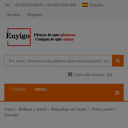
Tel：+34 915922843 / +34 602 648 866
España
Acceso
Registro
Carro de compra
(
0
)
TODAS
MENU
LAS
Inicio
Belleza y salud
Maquillaje de moda
Polvo suelto /
CATEGORÍAS
Sonrojo