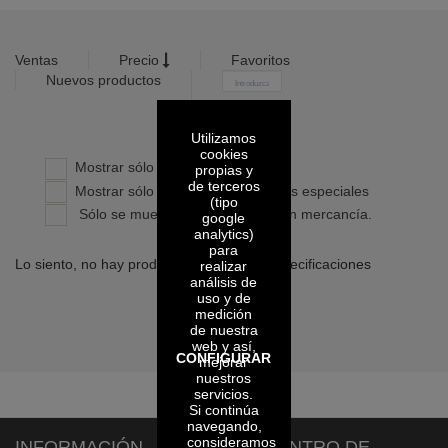
Ventas
Precio
Favoritos
Nuevos productos
-
Utilizamos
Confirmar
cookies
Mostrar sólo productos propios
propias y
de terceros
Mostrar sólo productos con precios especiales
(tipo
Sólo se muestran los artículos con mercancía.
google
analytics)
para
Lo siento, no hay productos con dichas especificaciones
realizar
análisis de
uso y de
medición
de nuestra
web y así,
CONFIGURAR
mejorar
nuestros
servicios.
Si continúa
navegando,
consideramos
INFORMACIÓN
CENTRO DE