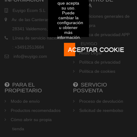
que acepta
AYUDA
su uso.
Euyigo Ecom S.L
Puede
Condiciones generales de
cambiar la
Av. de las Canteras, 21,
configuración
compra
u obtener
28341 Valdemoro, Madrid
más
Política de privacidad APP
información.
Línea de servicio nacional
EUYIGO
: +34912513684
ACEPTAR COOKIE
Aviso Legal
info@euyigo.com
Política de privacidad
Política de cookies
PARA EL
SERVICIO
PROPIETARIO
POSVENTA
Modo de envío
Proceso de devolución
Productos recomendados
Solicitud de reembolso
Cómo abrir su propia
tienda