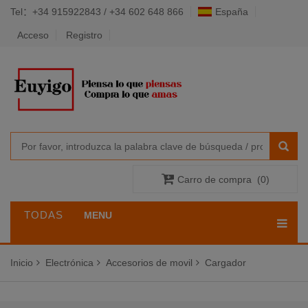
Tel：+34 915922843 / +34 602 648 866
España
Acceso
Registro
Carro de compra
(
0
)
TODAS
MENU
LAS
Inicio
Electrónica
Accesorios de movil
Cargador
CATEGORÍAS