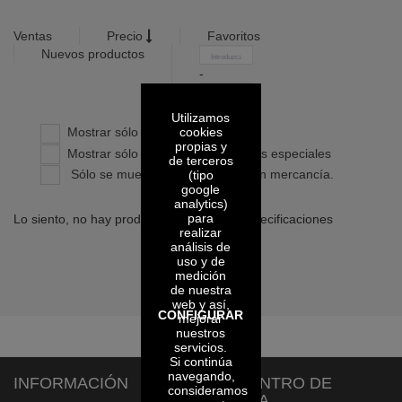
Ventas
Precio
Favoritos
Nuevos productos
-
Confirmar
Utilizamos
cookies
Mostrar sólo productos propios
propias y
Mostrar sólo productos con precios especiales
de terceros
Sólo se muestran los artículos con mercancía.
(tipo
google
analytics)
para
Lo siento, no hay productos con dichas especificaciones
realizar
análisis de
uso y de
medición
de nuestra
web y así,
CONFIGURAR
mejorar
nuestros
servicios.
Si continúa
navegando,
INFORMACIÓN
CENTRO DE
consideramos
AYUDA