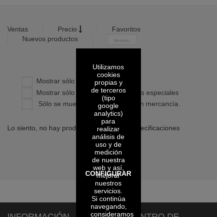
Ventas
Precio
Favoritos
Nuevos productos
-
Utilizamos
Confirmar
cookies
Mostrar sólo productos propios
propias y
de terceros
Mostrar sólo productos con precios especiales
(tipo
Sólo se muestran los artículos con mercancía.
google
analytics)
para
Lo siento, no hay productos con dichas especificaciones
realizar
análisis de
uso y de
medición
de nuestra
web y así,
CONFIGURAR
mejorar
nuestros
servicios.
Si continúa
navegando,
consideramos
INFORMACIÓN
CENTRO DE