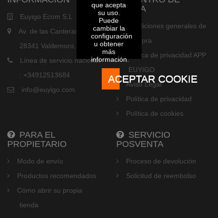
que acepta
AYUDA
su uso.
Euyigo Ecom S.L
Puede
Condiciones generales de
cambiar la
Av. de las Canteras, 21,
configuración
compra
u obtener
28341 Valdemoro, Madrid
más
Política de privacidad APP
información.
Línea de servicio nacional
EUYIGO
: +34912513684
ACEPTAR COOKIE
Aviso Legal
info@euyigo.com
Política de privacidad
Política de cookies
PARA EL
SERVICIO
PROPIETARIO
POSVENTA
Modo de envío
Proceso de devolución
Productos recomendados
Solicitud de reembolso
Cómo abrir su propia
tienda