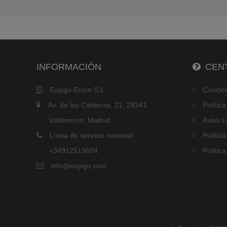
INFORMACIÓN
CENT
Euyigo Ecom S.L
Condic
Av. de las Canteras, 21, 28341
Polític
Valdemoro, Madrid
Aviso L
Línea de servicio nacional :
Polític
+34912513684
Polític
info@euyigo.com