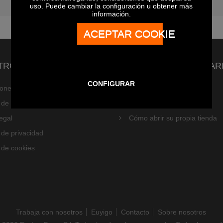
uso. Puede cambiar la configuración u obtener más
información.
ACEPTAR COOKIE
RO DE AYUDA
PARA EL PROPIETAR
CONFIGURAR
iones generales de compra
Modo de envío
a de privacidad APP EUYIGO
Productos recomendados
egal
Cómo abrir su propia tienda
a de privacidad
a de cookies
Trabaja con nosotros
Euyigo
Contacto
Sobre nosotros