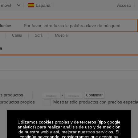
 móvil
España
Acceso
ductos
Cama
Sofá
Mueble
da
s productos
-
Confirmar
productos propios
Mostrar sólo productos con precios especia
Utilizamos cookies propias y de terceros (tipo google
analytics) para realizar análisis de uso y de medición
de nuestra web y así, mejorar nuestros servicios. Si
continúa navegando, consideramos que acepta su