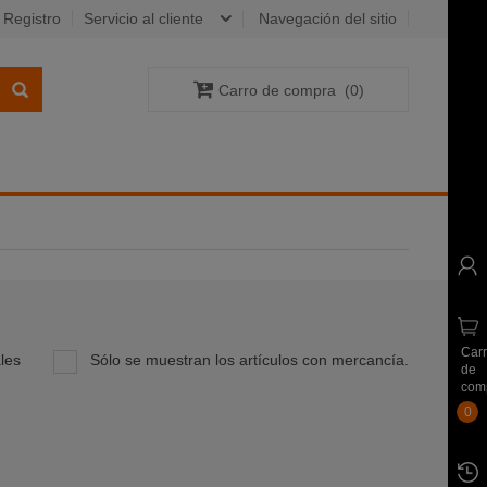
Registro
Servicio al cliente
Navegación del sitio
Carro de compra
(
0
)
Car
les
Sólo se muestran los artículos con mercancía.
de
com
0