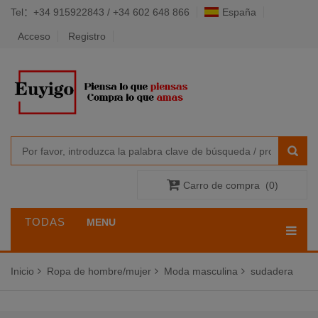
Tel：+34 915922843 / +34 602 648 866
España
Acceso
Registro
Carro de compra
(
0
)
TODAS
MENU
LAS
Inicio
Ropa de hombre/mujer
Moda masculina
sudadera
CATEGORÍAS