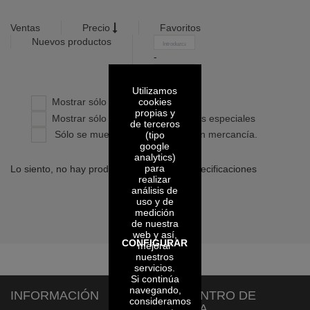
Ventas
Precio
Favoritos
Nuevos productos
-
Confirmar
Utilizamos
cookies
Mostrar sólo productos propios
propias y
Mostrar sólo productos con precios especiales
de terceros
Sólo se muestran los artículos con mercancía.
(tipo
google
analytics)
para
Lo siento, no hay productos con dichas especificaciones
realizar
análisis de
uso y de
medición
de nuestra
web y así,
CONFIGURAR
mejorar
nuestros
servicios.
Si continúa
navegando,
INFORMACIÓN
CENTRO DE
consideramos
AYUDA