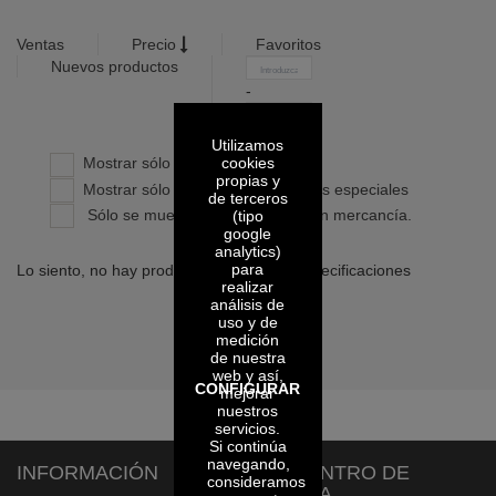
Ventas
Precio
Favoritos
Nuevos productos
-
Confirmar
Utilizamos
cookies
Mostrar sólo productos propios
propias y
Mostrar sólo productos con precios especiales
de terceros
Sólo se muestran los artículos con mercancía.
(tipo
google
analytics)
para
Lo siento, no hay productos con dichas especificaciones
realizar
análisis de
uso y de
medición
de nuestra
web y así,
CONFIGURAR
mejorar
nuestros
servicios.
Si continúa
navegando,
INFORMACIÓN
CENTRO DE
consideramos
AYUDA