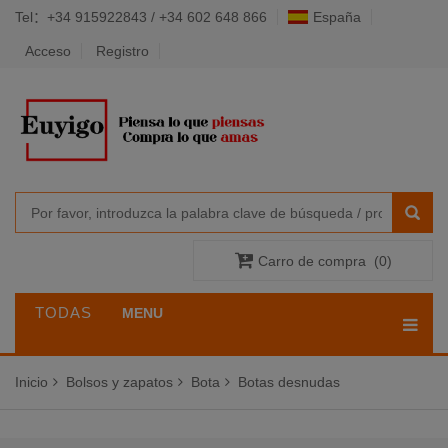
Tel：+34 915922843 / +34 602 648 866
España
Acceso
Registro
Carro de compra
(
0
)
TODAS
MENU
LAS
Inicio
Bolsos y zapatos
Bota
Botas desnudas
CATEGORÍAS