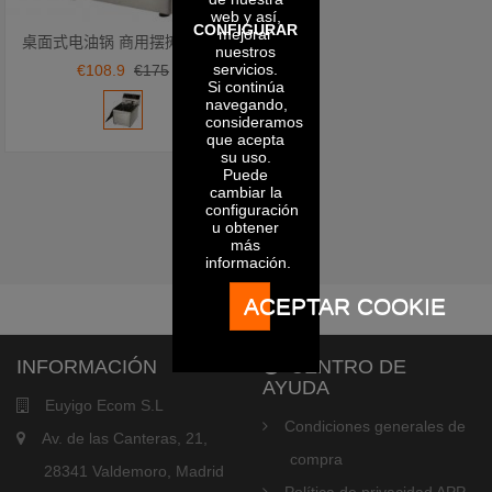
web y así,
CONFIGURAR
mejorar
桌面式电油锅 商用摆摊电炸炉DF-6L/8L/10L 油条机薯条机炸鸡块机油炸机
nuestros
Añadir a la cesta
servicios.
€108.9
€175
Si continúa
navegando,
consideramos
que acepta
su uso.
Puede
cambiar la
configuración
u obtener
más
información.
ACEPTAR COOKIE
INFORMACIÓN
CENTRO DE
AYUDA
Euyigo Ecom S.L
Condiciones generales de
Av. de las Canteras, 21,
compra
28341 Valdemoro, Madrid