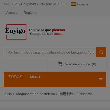
Tel：+34 915922843 / +34 602 648 866
España
Acceso
Registro
Carro de compra
(
0
)
TODAS
MENU
LAS
Inicio
Maquinaria de hostelería
商用制热
Freidoras
CATEGORÍAS