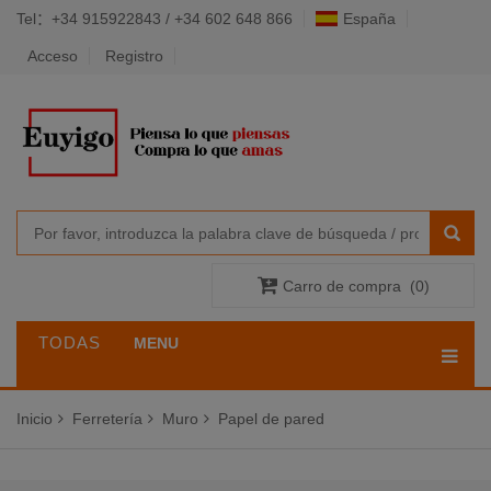
Tel：+34 915922843 / +34 602 648 866
España
Acceso
Registro
Carro de compra
(
0
)
TODAS
MENU
LAS
Inicio
Ferretería
Muro
Papel de pared
CATEGORÍAS