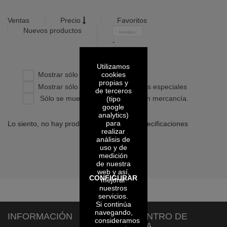
Ventas
Precio
Favoritos
Nuevos productos
-
Confirmar
Utilizamos
cookies
Mostrar sólo productos propios
propias y
Mostrar sólo productos con precios especiales
de terceros
Sólo se muestran los artículos con mercancía.
(tipo
google
analytics)
para
Lo siento, no hay productos con dichas especificaciones
realizar
análisis de
uso y de
medición
de nuestra
web y así,
CONFIGURAR
mejorar
nuestros
servicios.
Si continúa
navegando,
INFORMACIÓN
CENTRO DE
consideramos
AYUDA